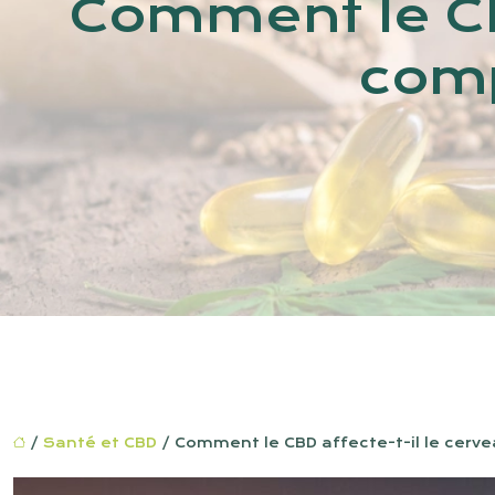
Comment le CBD
comp
/
Santé et CBD
/ Comment le CBD affecte-t-il le cerv