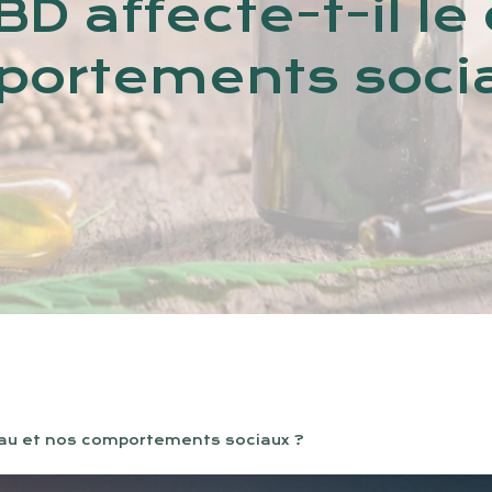
 affecte-t-il le
ortements soci
eau et nos comportements sociaux ?