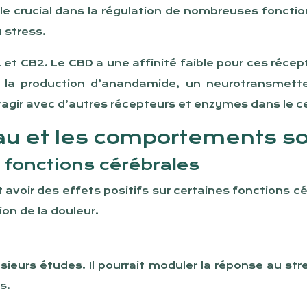
le crucial dans la régulation de nombreuses foncti
 stress.
t CB2. Le CBD a une affinité faible pour ces récept
er la production d’anandamide, un neurotransme
teragir avec d’autres récepteurs et enzymes dans le c
eau et les comportements s
s fonctions cérébrales
voir des effets positifs sur certaines fonctions cé
ion de la douleur.
ieurs études. Il pourrait moduler la réponse au st
s.