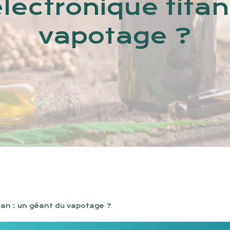
électronique titan
vapotage ?
tan : un géant du vapotage ?