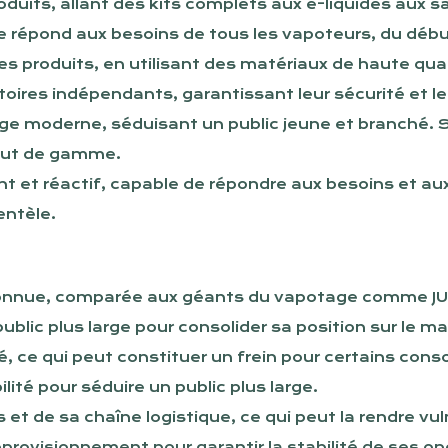
ts, allant des kits complets aux e-liquides aux s
iée répond aux besoins de tous les vapoteurs, du déb
ses produits, en utilisant des matériaux de haute qua
atoires indépendants, garantissant leur sécurité et l
age moderne, séduisant un public jeune et branché. 
aut de gamme.
mant et réactif, capable de répondre aux besoins et
ientèle.
connue, comparée aux géants du vapotage comme JU
ublic plus large pour consolider sa position sur le m
é, ce qui peut constituer un frein pour certains con
ilité pour séduire un public plus large.
t de sa chaîne logistique, ce qui peut la rendre vul
pprovisionnement pour garantir la stabilité de ses op