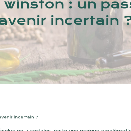
 winston : un pas
avenir incertain 
avenir incertain ?
évolue pour certains, reste une marque emblématiqu