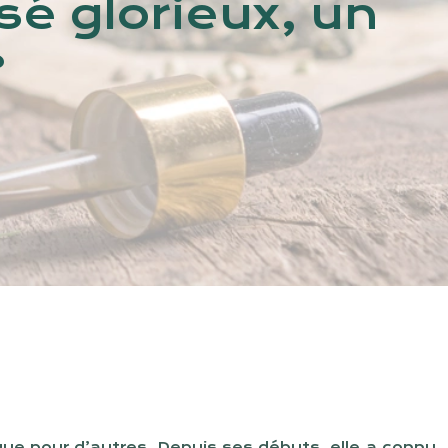
sé glorieux, un
?
e pour d’autres. Depuis ses débuts, elle a connu