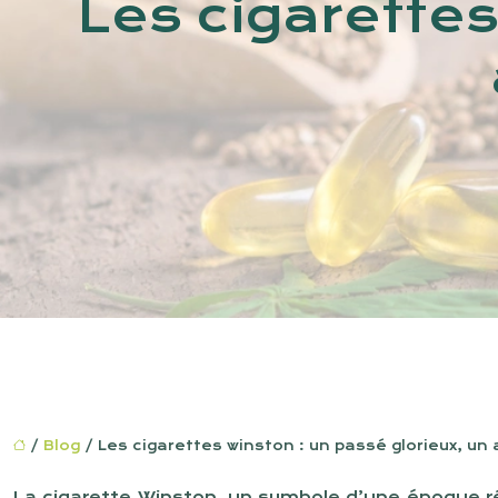
Les cigarettes
/
Blog
/ Les cigarettes winston : un passé glorieux, un 
La cigarette Winston, un symbole d’une époque r