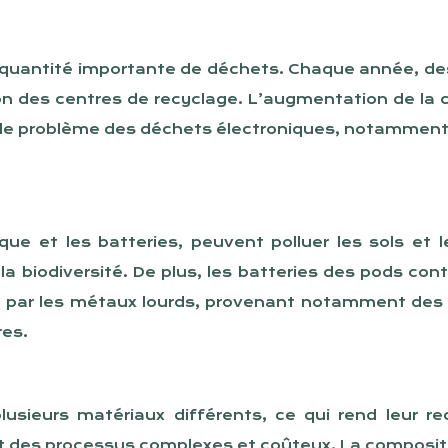
 quantité importante de déchets. Chaque année, des 
on des centres de recyclage. L’augmentation de la 
 le problème des déchets électroniques, notamment 
e et les batteries, peuvent polluer les sols et 
a biodiversité. De plus, les batteries des pods con
on par les métaux lourds, provenant notamment des
res.
sieurs matériaux différents, ce qui rend leur re
tent des processus complexes et coûteux. La composi