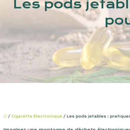
Les pods jetabl
pou
/
Cigarette Electronique
/ Les pods jetables : pratiqu
Imaginez une montagne de déchets électroniques…