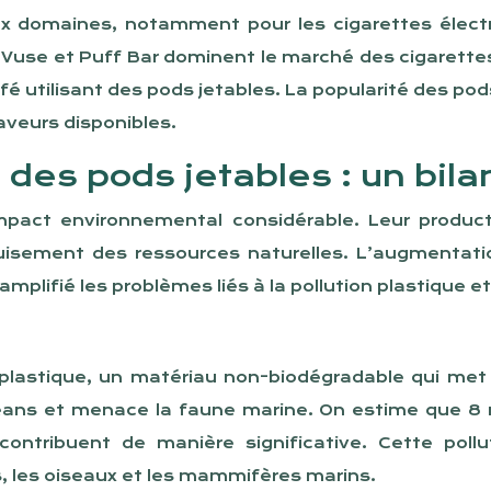
ux domaines, notamment pour les cigarettes élect
use et Puff Bar dominent le marché des cigarettes 
é utilisant des pods jetables. La popularité des po
aveurs disponibles.
des pods jetables : un bila
impact environnemental considérable. Leur producti
épuisement des ressources naturelles. L’augmentat
lifié les problèmes liés à la pollution plastique e
n plastique, un matériau non-biodégradable qui me
céans et menace la faune marine. On estime que 8 m
ontribuent de manière significative. Cette pollu
 les oiseaux et les mammifères marins.