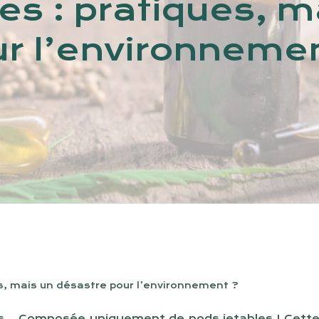
es : pratiques, 
r l’environneme
es, mais un désastre pour l’environnement ?
 Composée uniquement de pods jetables ! Cette imag